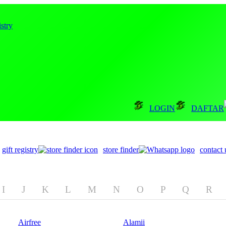
istry
LOGIN
DAFTAR
gift registry
store finder
contact 
I
J
K
L
M
N
O
P
Q
R
Airfree
Alamii