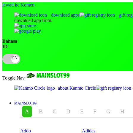
lewati ke Konten
download apps
gift reg
download app from:
Bahasa
ID
Toggle Nav
about Kanmo Circle
MAINSLOT99
A
B
C
D
E
F
G
H
Addo
Adidas