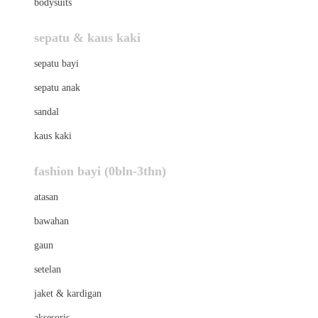
bodysuits
sepatu & kaus kaki
sepatu bayi
sepatu anak
sandal
kaus kaki
fashion bayi (0bln-3thn)
atasan
bawahan
gaun
setelan
jaket & kardigan
aksesoris