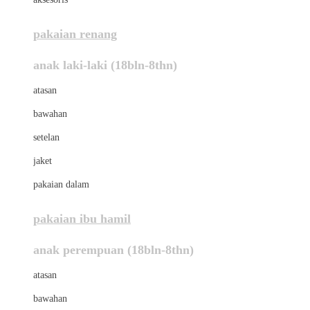
pakaian renang
anak laki-laki (18bln-8thn)
atasan
bawahan
setelan
jaket
pakaian dalam
pakaian ibu hamil
anak perempuan (18bln-8thn)
atasan
bawahan