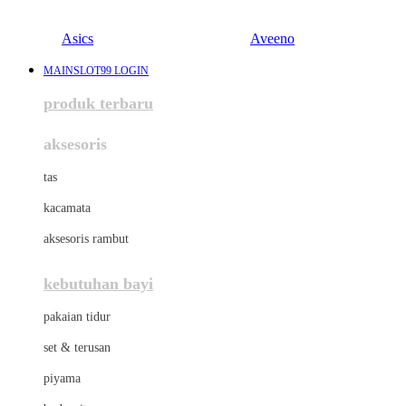
Asics
Aveeno
MAINSLOT99 LOGIN
produk terbaru
aksesoris
tas
kacamata
aksesoris rambut
kebutuhan bayi
pakaian tidur
set & terusan
piyama