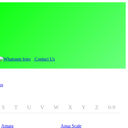
Contact Us
us
S
T
U
V
W
X
Y
Z
0-9
Amara
Aqua Scale